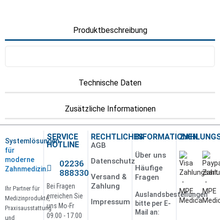
Produktbeschreibung
Technische Daten
Zusätzliche Informationen
SERVICE
RECHTLICHES
INFORMATIONEN
ZAHLUNG
Systemlösungen
HOTLINE
AGB
für
Über uns
moderne
Datenschutz
02236
Häufige
Zahnmedizin.
888330
Versand &
Fragen
Zahlung
Bei Fragen
Ihr Partner für
Auslandsbestellungen
erreichen Sie
Medizinprodukte,
Impressum
bitte per E-
uns Mo-Fr
Praxisausstattung
Mail an:
09.00 - 17.00
und