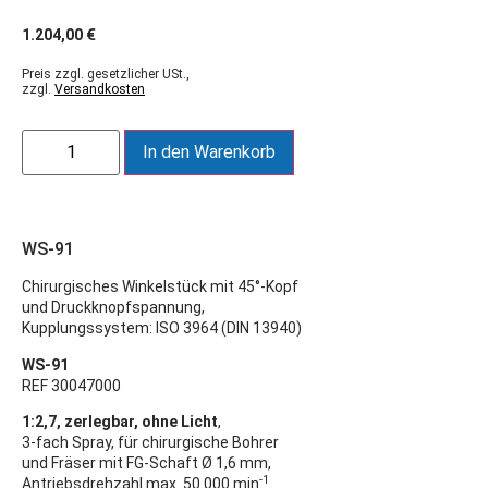
1.204,00
€
Preis zzgl. gesetzlicher USt.,
zzgl.
Versandkosten
In den Warenkorb
WS-91
Chirurgisches Winkelstück mit 45°-Kopf
und Druckknopfspannung,
Kupplungssystem: ISO 3964 (DIN 13940)
WS-91
REF 30047000
1:2,7, zerlegbar, ohne Licht
,
3-fach Spray, für chirurgische Bohrer
und Fräser mit FG-Schaft Ø 1,6 mm,
-1
Antriebsdrehzahl max. 50.000 min