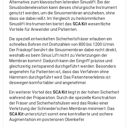
Alternative zum klassischen lateralen Sinuslift. Bei der
Sinusbodenelevation kann dieses chirurgische Instrument
genutzt werden, um die Sinusmembran anzuheben, ohne
dass sie dabei reißt. Im Vergleich zu herkömmlichen
Sinuslift-Instrumenten bietet das
SCA Kit
wesentliche
Vorteile für Anwender und Patienten.
Die speziell entwickelten Sicherheitsfräser erlauben ein
schnelles Bohren mit Drehzahlen von 800 bis 1200 U/min.
Der Fräskopf berührt die Sinusmembran dabei nicht direkt,
weshalb es beim Sinus Lift nicht zu Verletzungen der
Membran kommt. Dadurch kann der Eingriff präzise und
gleichzeitig zeitsparend durchgeführt werden. Besonders
angenehm für Patienten ist, dass das Verfahren ohne
Hämmern durchgeführt wird. Das Patientenerlebnis ist
deswegen komfortabler und angenehmer.
Ein weiterer Vorteil des
SCA Kit
liegt in der hohen Sicherheit
während der Präparation. Durch die spezielle Konstruktion
der Fräser und Sicherheitshülsen wird das Risiko einer
Verletzung der Schneider’schen Membran minimiert. Das
SCA Kit
unterstützt somit eine kontrollierte und sichere
Augmentation im posterioren Oberkiefer.