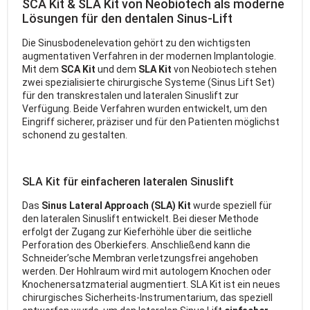
SCA Kit & SLA Kit von Neobiotech als moderne
Lösungen für den dentalen Sinus-Lift
Die Sinusbodenelevation gehört zu den wichtigsten
augmentativen Verfahren in der modernen Implantologie.
Mit dem
SCA Kit
und dem
SLA Kit
von Neobiotech stehen
zwei spezialisierte chirurgische Systeme (Sinus Lift Set)
für den transkrestalen und lateralen Sinuslift zur
Verfügung. Beide Verfahren wurden entwickelt, um den
Eingriff sicherer, präziser und für den Patienten möglichst
schonend zu gestalten.
SLA Kit für einfacheren lateralen Sinuslift
Das
Sinus Lateral Approach (SLA) Kit
wurde speziell für
den lateralen Sinuslift entwickelt. Bei dieser Methode
erfolgt der Zugang zur Kieferhöhle über die seitliche
Perforation des Oberkiefers. Anschließend kann die
Schneider’sche Membran verletzungsfrei angehoben
werden. Der Hohlraum wird mit autologem Knochen oder
Knochenersatzmaterial augmentiert. SLA Kit ist ein neues
chirurgisches Sicherheits-Instrumentarium, das speziell