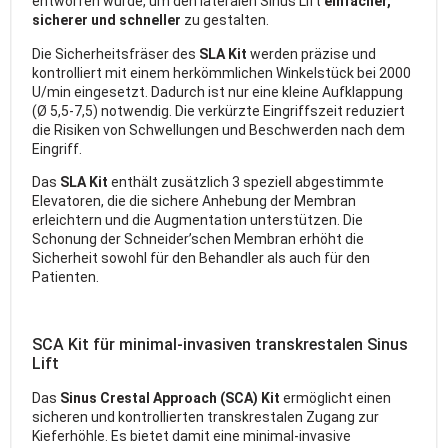
entworfen wurde, um den lateralen Sinus Lift
einfacher,
sicherer und schneller
zu gestalten.
Die Sicherheitsfräser des
SLA Kit
werden präzise und
kontrolliert mit einem herkömmlichen Winkelstück bei 2000
U/min eingesetzt. Dadurch ist nur eine kleine Aufklappung
(Ø 5,5-7,5)
notwendig. Die verkürzte Eingriffszeit reduziert
die Risiken von Schwellungen und Beschwerden nach dem
Eingriff.
Das
SLA Kit
enthält zusätzlich 3 speziell abgestimmte
Elevatoren, die die sichere Anhebung der Membran
erleichtern und die Augmentation unterstützen. Die
Schonung der Schneider’schen Membran erhöht die
Sicherheit sowohl für den Behandler als auch für den
Patienten.
SCA Kit für minimal-invasiven transkrestalen Sinus
Lift
Das
Sinus Crestal Approach (SCA) Kit
ermöglicht einen
sicheren und kontrollierten transkrestalen Zugang zur
Kieferhöhle. Es bietet damit eine minimal-invasive