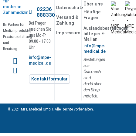
für
Über uns
moderne
Datenschutz
02236
Häufige
Zahnmedizin.
888330
Versand &
Fragen
Zahlung
Bei Fragen
Ihr Partner für
Auslandsbestellungen
erreichen Sie
Medizinprodukte,
Impressum
bitte per E-
uns Mo-Fr
Praxisausstattung
Mail an:
09.00 - 17.00
und
info@mpe-
Uhr
Beratung.
medical.de
info@mpe-
Bestellungen
medical.de
aus
Österreich
sind
Kontaktformular
direkt über
den Shop
möglich.
© 2021 MPE Medical GmbH. Alle Rechte vorbehalten.