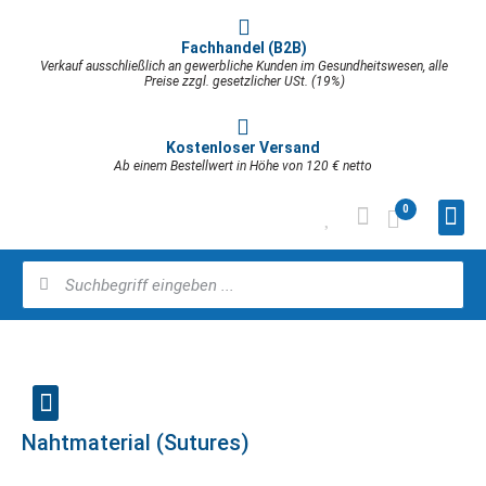
Fachhandel (B2B)
Verkauf ausschließlich an gewerbliche Kunden im Gesundheitswesen, alle
Preise zzgl. gesetzlicher USt. (19%)
Kostenloser Versand
Ab einem Bestellwert in Höhe von 120 € netto
0
Nahtmaterial (Sutures)
Implantologie & Oralchirurgie
Praxisbedarf & Verbrauchsmaterial
Steuergerät & Ultraschall-Systeme
Prophylaxe & Zahnreinigung
Rotierende Instrumente & Separation
Implantatstabilität / Osseointegration
Knochenmanagement & Sinuslift
Explantations-Kit / Fixture Remover Kit
Wundversorgung & Hämostase
Chirurgische Hand- & Winkelstücke
Chirurgieeinheit Implantmed SI-1023
Piezogerät Piezomed SA-320
Pulverstrahlgerät (Proxeo Aura)
Zahnsteinentfernung / Piezo Scaler (Proxeo Ultra)
Zahnpolitur (Proxeo Twist Cordless)
Synea Vision – Short Edition