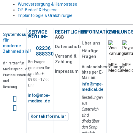
Wundversorgung & Hämostase
OP-Bedarf & Hygiene
Implantologie & Oralchirurgie
SERVICE
RECHTLICHES
INFORMATIONEN
ZAHLUNG
Systemlösungen
HOTLINE
AGB
für
Über uns
moderne
Datenschutz
02236
Häufige
Zahnmedizin.
888330
Versand &
Fragen
Zahlung
Bei Fragen
Ihr Partner für
Auslandsbestellungen
erreichen Sie
Medizinprodukte,
Impressum
bitte per E-
uns Mo-Fr
Praxisausstattung
Mail an:
09.00 - 17.00
und
info@mpe-
Uhr
Beratung.
medical.de
info@mpe-
Bestellungen
medical.de
aus
Österreich
sind
Kontaktformular
direkt über
den Shop
möglich.