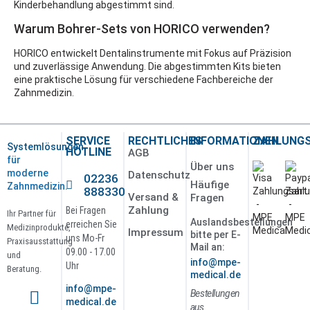
Kinderbehandlung abgestimmt sind.
Warum Bohrer-Sets von HORICO verwenden?
HORICO entwickelt Dentalinstrumente mit Fokus auf Präzision
und zuverlässige Anwendung. Die abgestimmten Kits bieten
eine praktische Lösung für verschiedene Fachbereiche der
Zahnmedizin.
SERVICE
RECHTLICHES
INFORMATIONEN
ZAHLUNG
Systemlösungen
HOTLINE
AGB
für
Über uns
moderne
Datenschutz
02236
Häufige
Zahnmedizin.
888330
Versand &
Fragen
Zahlung
Bei Fragen
Ihr Partner für
Auslandsbestellungen
erreichen Sie
Medizinprodukte,
Impressum
bitte per E-
uns Mo-Fr
Praxisausstattung
Mail an:
09.00 - 17.00
und
info@mpe-
Uhr
Beratung.
medical.de
info@mpe-
Bestellungen
medical.de
aus