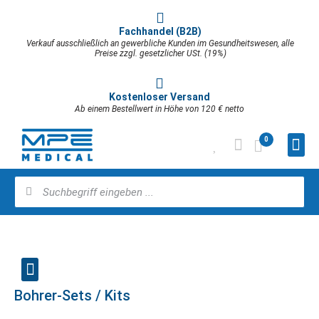
Fachhandel (B2B)
Verkauf ausschließlich an gewerbliche Kunden im Gesundheitswesen, alle
Preise zzgl. gesetzlicher USt. (19%)
Kostenloser Versand
Ab einem Bestellwert in Höhe von 120 € netto
0
Bohrer-Sets / Kits
Implantologie & Oralchirurgie
Praxisbedarf & Verbrauchsmaterial
Steuergerät & Ultraschall-Systeme
Prophylaxe & Zahnreinigung
Rotierende Instrumente & Separation
Implantatstabilität / Osseointegration
Knochenmanagement & Sinuslift
Explantations-Kit / Fixture Remover Kit
Wundversorgung & Hämostase
Chirurgische Hand- & Winkelstücke
Chirurgieeinheit Implantmed SI-1023
Piezogerät Piezomed SA-320
Pulverstrahlgerät (Proxeo Aura)
Zahnsteinentfernung / Piezo Scaler (Proxeo Ultra)
Zahnpolitur (Proxeo Twist Cordless)
Synea Vision – Short Edition