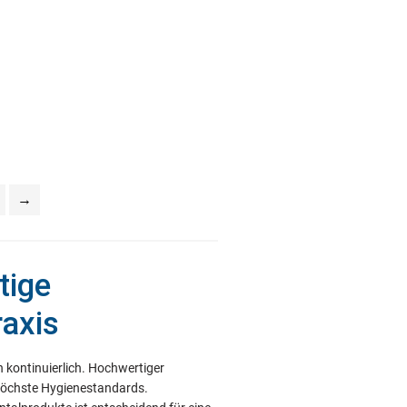
→
tige
raxis
 kontinuierlich. Hochwertiger
d höchste Hygienestandards.