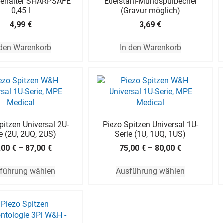
ehälter SHARPSAFE
Edelstahl-Mundspülbecher
0,45 l
(Gravur möglich)
4,99
€
3,69
€
 den Warenkorb
In den Warenkorb
pitzen Universal 2U-
Piezo Spitzen Universal 1U-
e (2U, 2UQ, 2US)
Serie (1U, 1UQ, 1US)
,00
€
–
87,00
€
75,00
€
–
80,00
€
führung wählen
Ausführung wählen