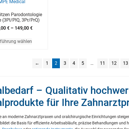
itzen Parodontologie
e (3Pl/PlQ, 3Pr/PrQ)
,00
€
–
149,00
€
führung wählen
←
1
2
3
4
5
…
11
12
13
lbedarf – Qualitativ hochwer
lprodukte für Ihre Zahnarztp
 an moderne Zahnarztpraxen und oralchirurgische Einrichtungen steigen
bildet die Basis für effiziente Arbeitsabläufe, präzise Behandlungen un