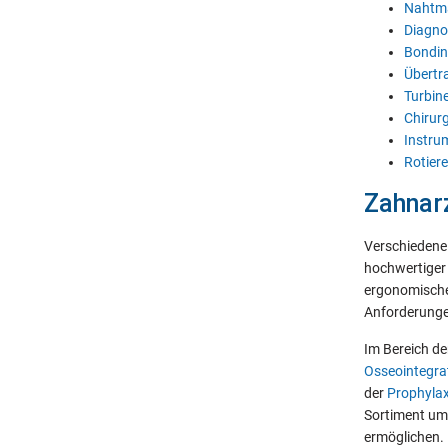
Nahtma
Diagno
Bondin
Übertr
Turbin
Chirur
Instru
Rotier
Zahnarz
Verschiedene 
hochwertiger 
ergonomische 
Anforderunge
Im Bereich d
Osseointegra
der
Prophyla
Sortiment um
ermöglichen.