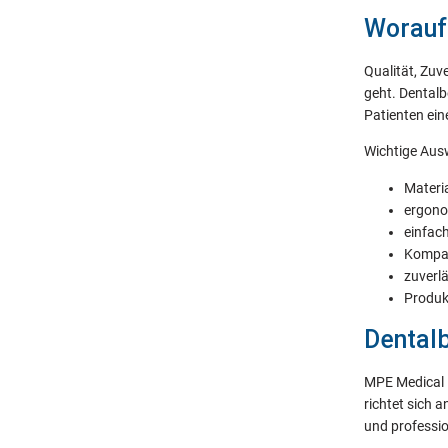
Worauf
Qualität, Zuv
geht. Dentalb
Patienten ei
Wichtige Ausw
Materi
ergon
einfach
Kompat
zuverl
Produk
Dental
MPE Medical i
richtet sich 
und professio