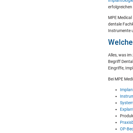
Implantologi
erfolgreichen
MPE Medical b
dentale Fach
Instrumente 
Welche
Alles, was im
Begriff Denta
Eingriffe, Im
Bei MPE Medic
Implan
Instru
System
Explan
Produk
Praxis
OP-Bed