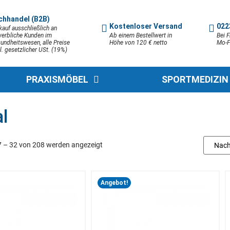
chhandel (B2B)
Kostenloser Versand
022
kauf ausschließlich an
erbliche Kunden im
Ab einem Bestellwert in
Bei F
undheitswesen, alle Preise
Höhe von 120 € netto
Mo-F
l. gesetzlicher USt. (19%)
PRAXISMÖBEL
SPORTMEDIZIN
l
7 – 32 von 208 werden angezeigt
Angebot!