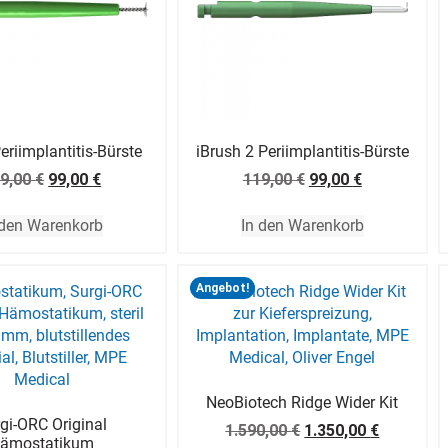
eriimplantitis-Bürste
iBrush 2 Periimplantitis-Bürste
9,00
€
99,00
€
119,00
€
99,00
€
 den Warenkorb
In den Warenkorb
Angebot!
NeoBiotech Ridge Wider Kit
gi-ORC Original
1.590,00
€
1.350,00
€
ämostatikum