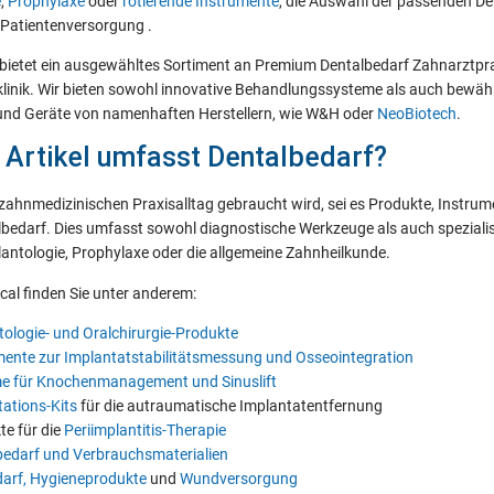
e
,
Prophylaxe
oder
rotierende Instrumente
, die Auswahl der passenden De
 Patientenversorgung .
ietet ein ausgewähltes Sortiment an Premium Dentalbedarf Zahnarztprax
klinik. Wir bieten sowohl innovative Behandlungssysteme als auch bewäh
und Geräte von namenhaften Herstellern, wie W&H oder
NeoBiotech
.
 Artikel umfasst Dentalbedarf?
 zahnmedizinischen Praxisalltag gebraucht wird, sei es Produkte, Instrume
lbedarf. Dies umfasst sowohl diagnostische Werkzeuge als auch spezialis
plantologie, Prophylaxe oder die allgemeine Zahnheilkunde.
al finden Sie unter anderem:
tologie- und Oralchirurgie-Produkte
mente zur Implantatstabilitätsmessung und Osseointegration
e für Knochenmanagement und Sinuslift
tations-Kits
für die autraumatische Implantatentfernung
te für die
Periimplantitis-Therapie
bedarf und Verbrauchsmaterialien
arf, Hygieneprodukte
und
Wundversorgung