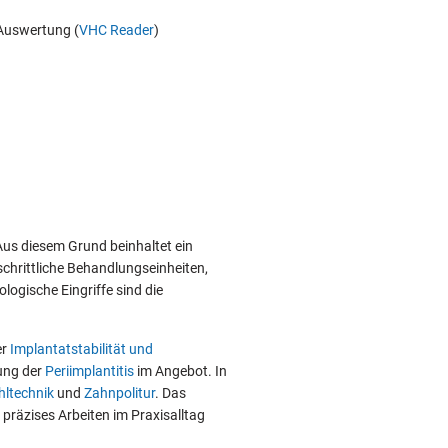
Auswertung (
VHC Reader
)
Aus diesem Grund beinhaltet ein
tschrittliche Behandlungseinheiten,
logische Eingriffe sind die
er
Implantatstabilität und
ung der
Periimplantitis
im Angebot. In
hltechnik
und
Zahnpolitur
. Das
e präzises Arbeiten im Praxisalltag