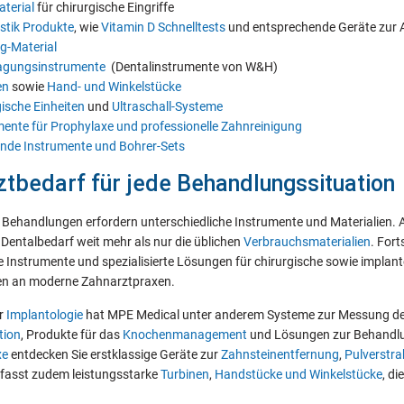
terial
für chirurgische Eingriffe
stik Produkte
, wie
Vitamin D Schnelltests
und entsprechende Geräte zur 
g-Material
agungsinstrumente
(Dentalinstrumente von W&H)
en
sowie
Hand- und Winkelstücke
gische Einheiten
und
Ultraschall-Systeme
mente für Prophylaxe und professionelle Zahnreinigung
ende Instrumente und Bohrer-Sets
tbedarf für jede Behandlungssituation
Behandlungen erfordern unterschiedliche Instrumente und Materialien. 
Dentalbedarf weit mehr als nur die üblichen
Verbrauchsmaterialien
. For
Instrumente und spezialisierte Lösungen für chirurgische sowie implanto
n an moderne Zahnarztpraxen.
er
Implantologie
hat MPE Medical unter anderem Systeme zur Messung d
tion
, Produkte für das
Knochenmanagement
und Lösungen zur Behandl
xe
entdecken Sie erstklassige Geräte zur
Zahnsteinentfernung
,
Pulverstra
fasst zudem leistungsstarke
Turbinen
,
Handstücke und Winkelstücke
, di