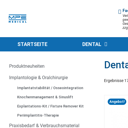
Fa
Ver
gew
Ges
zzg
STARTSEITE
DENTAL
Denta
Produktneuheiten
Implantologie & Oralchirurgie
Ergebnisse 1
Implantatstabilität / Osseointegration
Knochenmanagement & Sinuslift
Angebot!
Explantations-Kit / Fixture Remover Kit
Periimplantitis-Therapie
Praxisbedarf & Verbrauchsmaterial