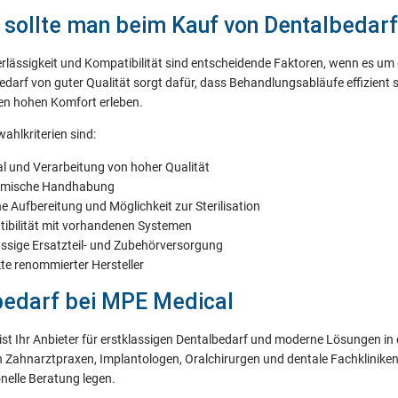
 sollte man beim Kauf von Dentalbedarf
erlässigkeit und Kompatibilität sind entscheidende Faktoren, wenn es u
edarf von guter Qualität sorgt dafür, dass Behandlungsabläufe effizient 
nen hohen Komfort erleben.
ahlkriterien sind:
al und Verarbeitung von hoher Qualität
omische Handhabung
e Aufbereitung und Möglichkeit zur Sterilisation
ibilität mit vorhandenen Systemen
ässige Ersatzteil- und Zubehörversorgung
te renommierter Hersteller
bedarf bei MPE Medical
st Ihr Anbieter für erstklassigen Dentalbedarf und moderne Lösungen in
an Zahnarztpraxen, Implantologen, Oralchirurgen und dentale Fachkliniken,
nelle Beratung legen.