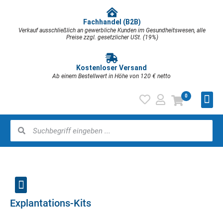
Fachhandel (B2B)
Verkauf ausschließlich an gewerbliche Kunden im Gesundheitswesen, alle
Preise zzgl. gesetzlicher USt. (19%)
Kostenloser Versand
Ab einem Bestellwert in Höhe von 120 € netto
0
Explantations-Kits
Implantologie & Oralchirurgie
Praxisbedarf & Verbrauchsmaterial
Steuergerät & Ultraschall-Systeme
Prophylaxe & Zahnreinigung
Rotierende Instrumente & Separation
Implantatstabilität / Osseointegration
Knochenmanagement & Sinuslift
Wundversorgung & Hämostase
Handstücke & Winkelstücke
Chirurgische Hand- & Winkelstücke
Chirurgieeinheit Implantmed SI-1023
Piezogerät Piezomed SA-320
Pulverstrahlgerät (Proxeo Aura)
Zahnsteinentfernung / Piezo Scaler (Proxeo Ultra)
Zahnpolitur (Proxeo Twist Cordless)
Synea Vision – Short Edition