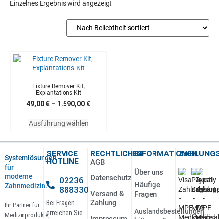
Einzelnes Ergebnis wird angezeigt
Fixture Remover Kit,
Explantations-Kit
49,00
€
–
1.590,00
€
Ausführung wählen
SERVICE
RECHTLICHES
INFORMATIONEN
ZAHLUNG
Systemlösungen
HOTLINE
AGB
für
Über uns
moderne
Datenschutz
02236
Häufige
Zahnmedizin.
888330
Versand &
Fragen
Zahlung
Bei Fragen
Ihr Partner für
Auslandsbestellungen
erreichen Sie
Medizinprodukte,
Impressum