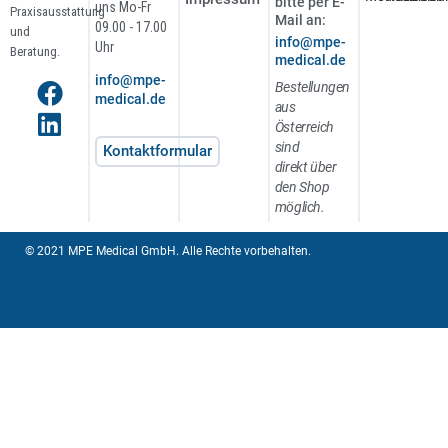
bitte per E-
uns Mo-Fr
Praxisausstattung
Mail an:
09.00 - 17.00
und
info@mpe-
Uhr
Beratung.
medical.de
info@mpe-
Bestellungen
medical.de
aus
Österreich
sind
Kontaktformular
direkt über
den Shop
möglich.
© 2021 MPE Medical GmbH. Alle Rechte vorbehalten.